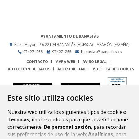
AYUNTAMIENTO DE BANASTÁS
Plaza Mayor, nº 6
22194
BANASTÁS (HUESCA)
- ARAGÓN
(ESPAÑA)
974271255
974271255
banastas@banastas.es
CONTACTO
MAPA WEB
AVISO LEGAL
PROTECCIÓN DE DATOS
ACCESIBILIDAD
POLÍTICA DE COOKIES
ENLACE
Este sitio utiliza cookies
Nuestra web utiliza los siguientes tipos de cookies:
Técnicas
, imprescindibles para que la web funcione
correctamente;
De personalización,
para recordar
sus preferencias de uso de la web;
Analíticas
, para