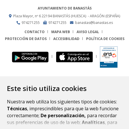
AYUNTAMIENTO DE BANASTÁS
Plaza Mayor, nº 6
22194
BANASTÁS (HUESCA)
- ARAGÓN
(ESPAÑA)
974271255
974271255
banastas@banastas.es
CONTACTO
MAPA WEB
AVISO LEGAL
PROTECCIÓN DE DATOS
ACCESIBILIDAD
POLÍTICA DE COOKIES
ENLACE
Este sitio utiliza cookies
Nuestra web utiliza los siguientes tipos de cookies:
Técnicas
, imprescindibles para que la web funcione
correctamente;
De personalización,
para recordar
sus preferencias de uso de la web;
Analíticas
, para