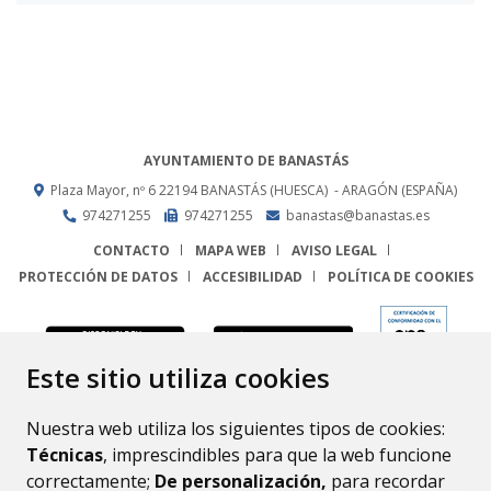
AYUNTAMIENTO DE BANASTÁS
Plaza Mayor, nº 6
22194
BANASTÁS (HUESCA)
- ARAGÓN
(ESPAÑA)
974271255
974271255
banastas@banastas.es
CONTACTO
MAPA WEB
AVISO LEGAL
PROTECCIÓN DE DATOS
ACCESIBILIDAD
POLÍTICA DE COOKIES
ENLACE
Este sitio utiliza cookies
Nuestra web utiliza los siguientes tipos de cookies:
Técnicas
, imprescindibles para que la web funcione
correctamente;
De personalización,
para recordar