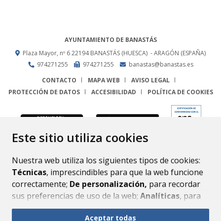
AYUNTAMIENTO DE BANASTÁS
Plaza Mayor, nº 6
22194
BANASTÁS (HUESCA)
- ARAGÓN
(ESPAÑA)
974271255
974271255
banastas@banastas.es
CONTACTO
MAPA WEB
AVISO LEGAL
PROTECCIÓN DE DATOS
ACCESIBILIDAD
POLÍTICA DE COOKIES
ENLACE
Este sitio utiliza cookies
Nuestra web utiliza los siguientes tipos de cookies:
Técnicas
, imprescindibles para que la web funcione
correctamente;
De personalización,
para recordar
sus preferencias de uso de la web;
Analíticas
, para
mejorar el funcionamiento de la web y sus servicios.
Aceptar todas