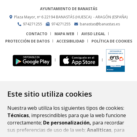
AYUNTAMIENTO DE BANASTÁS
Plaza Mayor, nº 6
22194
BANASTÁS (HUESCA)
- ARAGÓN
(ESPAÑA)
974271255
974271255
banastas@banastas.es
CONTACTO
MAPA WEB
AVISO LEGAL
PROTECCIÓN DE DATOS
ACCESIBILIDAD
POLÍTICA DE COOKIES
ENLACE
Este sitio utiliza cookies
Nuestra web utiliza los siguientes tipos de cookies:
Técnicas
, imprescindibles para que la web funcione
correctamente;
De personalización,
para recordar
sus preferencias de uso de la web;
Analíticas
, para