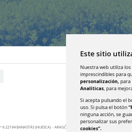
Este sitio utili
Nuestra web utiliza los
imprescindibles para q
personalización,
para 
Analíticas
, para mejora
Si acepta pulsando el 
uso. Si pulsa el botón
“
ninguna acción, se guar
personalizar sus prefe
nº 6
22194
BANASTÁS (HUESCA)
- ARAGÓN
(ESPAÑA)
cookies”.