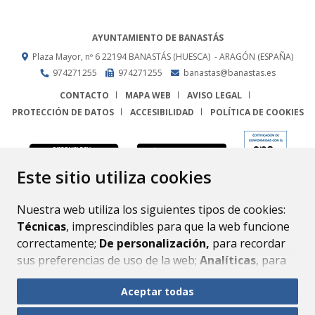
AYUNTAMIENTO DE BANASTÁS
Plaza Mayor, nº 6
22194
BANASTÁS (HUESCA)
- ARAGÓN
(ESPAÑA)
974271255
974271255
banastas@banastas.es
CONTACTO
MAPA WEB
AVISO LEGAL
PROTECCIÓN DE DATOS
ACCESIBILIDAD
POLÍTICA DE COOKIES
ENLACE
Este sitio utiliza cookies
Nuestra web utiliza los siguientes tipos de cookies:
Técnicas
, imprescindibles para que la web funcione
correctamente;
De personalización,
para recordar
sus preferencias de uso de la web;
Analíticas
, para
mejorar el funcionamiento de la web y sus servicios.
Aceptar todas
Si acepta pulsando el botón
“Aceptar todas”