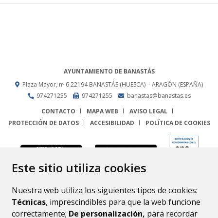
AYUNTAMIENTO DE BANASTÁS
Plaza Mayor, nº 6
22194
BANASTÁS (HUESCA)
- ARAGÓN
(ESPAÑA)
974271255
974271255
banastas@banastas.es
CONTACTO
MAPA WEB
AVISO LEGAL
PROTECCIÓN DE DATOS
ACCESIBILIDAD
POLÍTICA DE COOKIES
ENLACE
Este sitio utiliza cookies
Nuestra web utiliza los siguientes tipos de cookies:
Técnicas
, imprescindibles para que la web funcione
correctamente;
De personalización,
para recordar