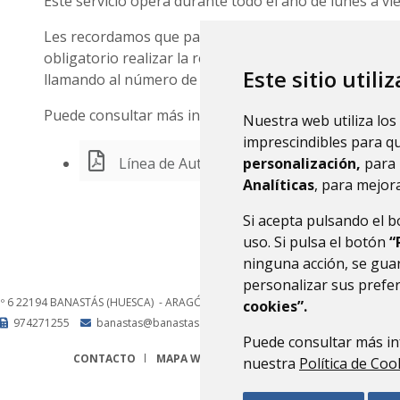
Este servicio opera durante todo el año de lunes a vi
Les recordamos que para las paradas que requieran so
obligatorio realizar la reserva con un mínimo de 24 h
Este sitio utili
llamando al número de teléfono 607361730.
Puede consultar más información en la web aragon
Nuestra web utiliza los
imprescindibles para q
Línea de Autobús T01-22
personalización,
para 
Analíticas
, para mejora
Si acepta pulsando el 
uso. Si pulsa el botón
“
ninguna acción, se guar
personalizar sus prefe
nº 6
22194
BANASTÁS (HUESCA)
- ARAGÓN
(ESPAÑA)
cookies”.
974271255
banastas@banastas.es
Puede consultar más in
CONTACTO
MAPA WEB
AVISO LEGAL
PROTECCIÓN 
nuestra
Política de Coo