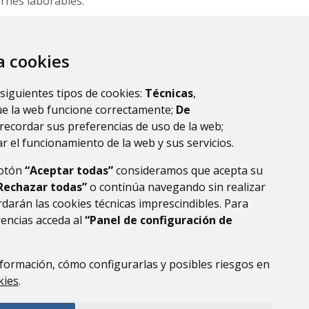
ernes laborables.
licitud previa, es
oras de antelación
za cookies
.avanzagrupo.com
 siguientes tipos de cookies:
Técnicas
,
ue la web funcione correctamente;
De
recordar sus preferencias de uso de la web;
r el funcionamiento de la web y sus servicios.
botón
“Aceptar todas”
consideramos que acepta su
Rechazar todas”
o continúa navegando sin realizar
darán las cookies técnicas imprescindibles. Para
rencias acceda al
“Panel de configuración de
formación, cómo configurarlas y posibles riesgos en
DE DATOS
ACCESIBILIDAD
POLÍTICA DE COOKIES
kies
.
ENLACE EXTERNO AL