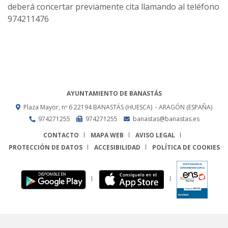
deberá concertar previamente cita llamando al teléfono
974211476
AYUNTAMIENTO DE BANASTÁS
Plaza Mayor, nº 6
22194
BANASTÁS (HUESCA)
- ARAGÓN
(ESPAÑA)
974271255
974271255
banastas@banastas.es
CONTACTO
MAPA WEB
AVISO LEGAL
PROTECCIÓN DE DATOS
ACCESIBILIDAD
POLÍTICA DE COOKIES
ENLACE