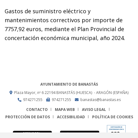
Gastos de suministro eléctrico y
mantenimientos correctivos por importe de
7757,92 euros, mediante el Plan Provincial de
concertación económica municipal, año 2024.
AYUNTAMIENTO DE BANASTÁS
Plaza Mayor, nº 6
22194
BANASTÁS (HUESCA)
- ARAGÓN
(ESPAÑA)
974271255
974271255
banastas@banastas.es
CONTACTO
MAPA WEB
AVISO LEGAL
PROTECCIÓN DE DATOS
ACCESIBILIDAD
POLÍTICA DE COOKIES
ENLACE