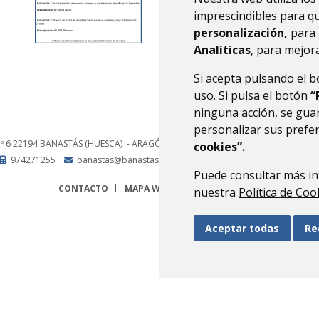
imprescindibles para q
personalización,
para 
Analíticas
, para mejora
Si acepta pulsando el 
uso. Si pulsa el botón
“
ninguna acción, se guar
personalizar sus prefe
nº 6
22194
BANASTÁS (HUESCA)
- ARAGÓN
(ESPAÑA)
cookies”.
974271255
banastas@banastas.es
Puede consultar más in
CONTACTO
MAPA WEB
AVISO LEGAL
PROTECCIÓN 
nuestra
Política de Coo
Aceptar todas
Re