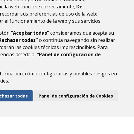
ue la web funcione correctamente;
De
recordar sus preferencias de uso de la web;
r el funcionamiento de la web y sus servicios.
botón
“Aceptar todas”
consideramos que acepta su
Rechazar todas”
o continúa navegando sin realizar
darán las cookies técnicas imprescindibles. Para
rencias acceda al
“Panel de configuración de
formación, cómo configurarlas y posibles riesgos en
DE DATOS
ACCESIBILIDAD
POLÍTICA DE COOKIES
kies
.
ENLACE EXTERNO AL
chazar todas
Panel de configuración de Cookies