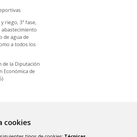
deportivas
y riego, 3ª fase,
e abastecimiento
ro de agua de
 como a todos los
n de la Diputación
ón Económica de
5)
za cookies
 siguientes tipos de cookies:
Técnicas
,