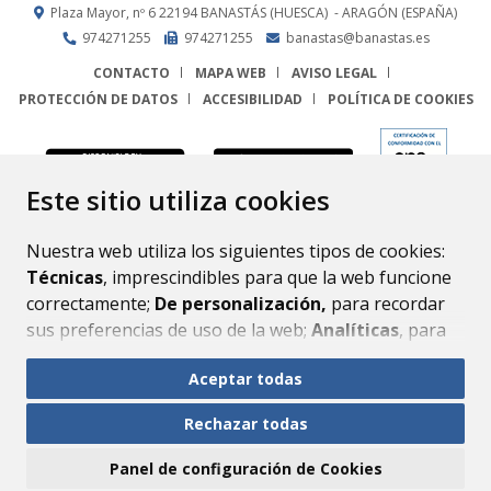
Plaza Mayor, nº 6
22194
BANASTÁS (HUESCA)
- ARAGÓN
(ESPAÑA)
974271255
974271255
banastas@banastas.es
CONTACTO
MAPA WEB
AVISO LEGAL
PROTECCIÓN DE DATOS
ACCESIBILIDAD
POLÍTICA DE COOKIES
ENLACE
Este sitio utiliza cookies
Nuestra web utiliza los siguientes tipos de cookies:
Técnicas
, imprescindibles para que la web funcione
correctamente;
De personalización,
para recordar
sus preferencias de uso de la web;
Analíticas
, para
mejorar el funcionamiento de la web y sus servicios.
Aceptar todas
Si acepta pulsando el botón
“Aceptar todas”
Rechazar todas
consideramos que acepta su uso. Si pulsa el botón
“Rechazar todas”
o continúa navegando sin realizar
Panel de configuración de Cookies
ninguna acción, se guardarán las cookies técnicas