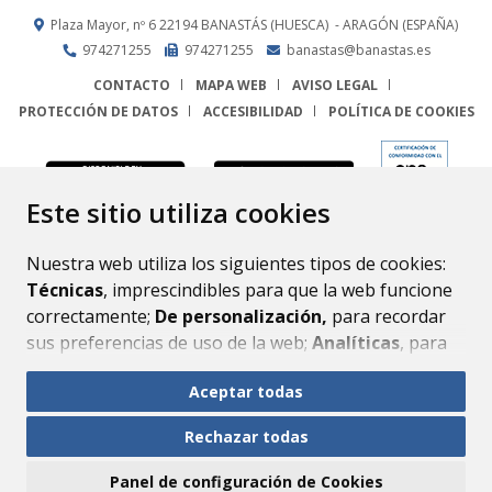
Plaza Mayor, nº 6
22194
BANASTÁS (HUESCA)
- ARAGÓN
(ESPAÑA)
974271255
974271255
banastas@banastas.es
CONTACTO
MAPA WEB
AVISO LEGAL
PROTECCIÓN DE DATOS
ACCESIBILIDAD
POLÍTICA DE COOKIES
ENLACE
Este sitio utiliza cookies
Nuestra web utiliza los siguientes tipos de cookies:
Técnicas
, imprescindibles para que la web funcione
correctamente;
De personalización,
para recordar
sus preferencias de uso de la web;
Analíticas
, para
mejorar el funcionamiento de la web y sus servicios.
Aceptar todas
Si acepta pulsando el botón
“Aceptar todas”
Rechazar todas
consideramos que acepta su uso. Si pulsa el botón
“Rechazar todas”
o continúa navegando sin realizar
Panel de configuración de Cookies