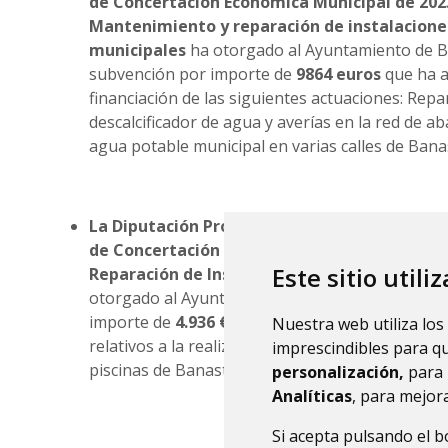
de Concertación Económica Municipal de 202
Mantenimiento y reparación de instalaciones
municipales
ha otorgado al Ayuntamiento de 
subvención por importe de
9864 euros
que ha a
financiación de las siguientes actuaciones: Repa
descalcificador de agua y averías en la red de a
agua potable municipal en varias calles de Bana
La Diputación Provincial de Huesca a través d
de Concertación Económica Municipal Mante
Este sitio utili
Reparación de Instalaciones y Servicios Muni
otorgado al Ayuntamiento de Banastás una sub
importe de
4.936 €
que se ha aplicado a la finan
Nuestra web utiliza los
relativos a la realización de actividades de mant
imprescindibles para q
piscinas de Banastás.
personalización,
para 
Analíticas
, para mejora
Si acepta pulsando el 