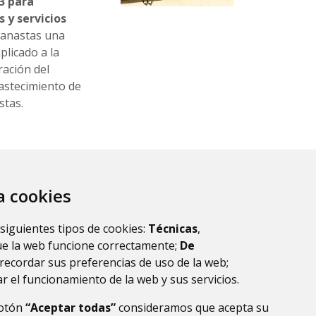
3 para
 y servicios
Banastas una
plicado a la
ración del
bastecimiento de
stas.
el Plan Provincial
nimiento y
za cookies
cipales 2024
ha
vención por
ciación de gastos
 siguientes tipos de cookies:
Técnicas
,
enimiento de las
ue la web funcione correctamente;
De
recordar sus preferencias de uso de la web;
r el funcionamiento de la web y sus servicios.
botón
“Aceptar todas”
consideramos que acepta su