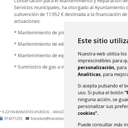
Concertación para el Mantenimiento y Reparación de 
Servicios municipales, ha otorgado al Ayuntamiento
subvención de 11.952 € destinada a la financiación de
actuaciones:
* Mantenimiento de piscinas e instalaciones deportiv
Este sitio utili
* Mantenimiento de edificios y otras construcciones
Nuestra web utiliza los
* Mantenimiento de equipos informáticos
imprescindibles para q
* Suministro de gas a instalaciones municipales
personalización,
para 
Analíticas
, para mejora
Si acepta pulsando el 
uso. Si pulsa el botón
“
ninguna acción, se guar
personalizar sus prefe
nº 6
22194
BANASTÁS (HUESCA)
- ARAGÓN
(ESPAÑA)
cookies”.
974271255
banastas@banastas.es
Puede consultar más in