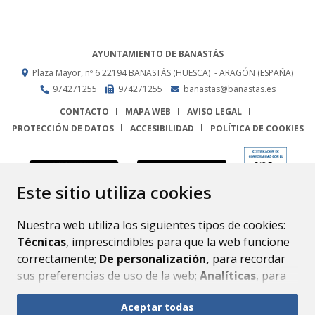
AYUNTAMIENTO DE BANASTÁS
Plaza Mayor, nº 6
22194
BANASTÁS (HUESCA)
- ARAGÓN
(ESPAÑA)
974271255
974271255
banastas@banastas.es
CONTACTO
MAPA WEB
AVISO LEGAL
PROTECCIÓN DE DATOS
ACCESIBILIDAD
POLÍTICA DE COOKIES
ENLACE
Este sitio utiliza cookies
Nuestra web utiliza los siguientes tipos de cookies:
Técnicas
, imprescindibles para que la web funcione
correctamente;
De personalización,
para recordar
sus preferencias de uso de la web;
Analíticas
, para
mejorar el funcionamiento de la web y sus servicios.
Aceptar todas