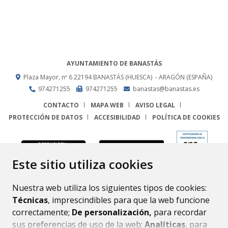
AYUNTAMIENTO DE BANASTÁS
Plaza Mayor, nº 6
22194
BANASTÁS (HUESCA)
- ARAGÓN
(ESPAÑA)
974271255
974271255
banastas@banastas.es
CONTACTO
MAPA WEB
AVISO LEGAL
PROTECCIÓN DE DATOS
ACCESIBILIDAD
POLÍTICA DE COOKIES
ENLACE
Este sitio utiliza cookies
Nuestra web utiliza los siguientes tipos de cookies:
Técnicas
, imprescindibles para que la web funcione
correctamente;
De personalización,
para recordar
sus preferencias de uso de la web;
Analíticas
, para